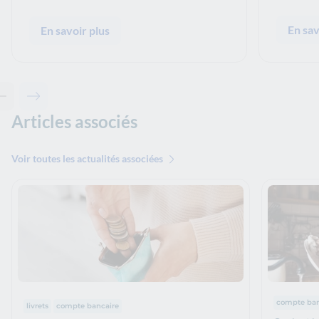
En sav
En savoir plus
Contenu précédent - Les solutions de La Banque Postale
Contenu suivant - Les solutions de La Banque Postale
Articles associés
Voir toutes les actualités associées
Thématiq
Thématiques :
compte ban
livrets
compte bancaire