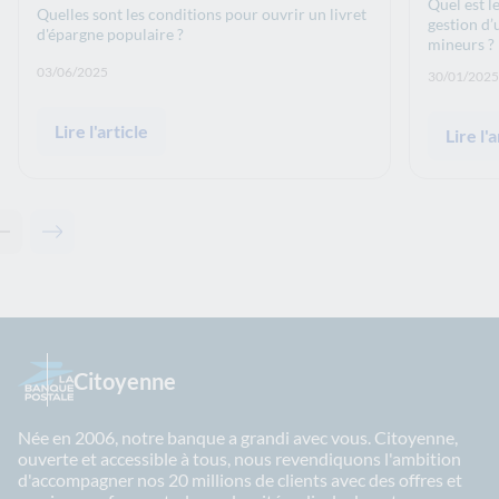
Quel est l
Quelles sont les conditions pour ouvrir un livret
gestion d’
d'épargne populaire ?
mineurs ?
Date de publication: :
03/06/2025
Date de p
30/01/2025
Lire l'article
Lire l'a
Contenu précédent - Articles associés
Contenu suivant - Articles associés
Citoyenne
Née en 2006, notre banque a grandi avec vous. Citoyenne,
ouverte et accessible à tous, nous revendiquons l'ambition
d'accompagner nos 20 millions de clients avec des offres et