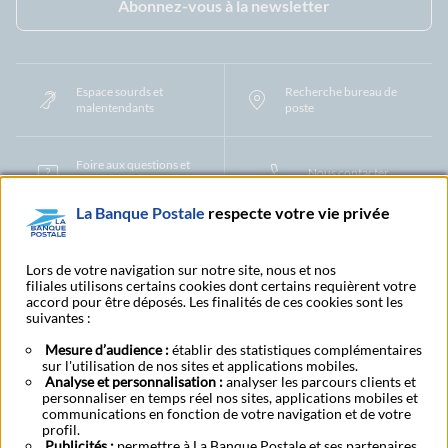
Abonnez-vous à la newsletter
Espace sourds et
Recherche bureau de
malentendants
poste
Foire aux questions et
Nous contacter
centre d'aide
La Banque Postale
respecte votre vie privée
Mentions légales
Tarifs bancaires
Convention de compte
Protection des Données à Caractère Personnel
Filiales et partenaires
Lors de votre navigation sur notre site, nous et nos
filiales utilisons certains cookies dont certains requièrent votre
Cookies
Gestion des cookies
Actualiser vos informations
accord pour être déposés. Les finalités de ces cookies sont les
Contestation et réclamation
Coordonnées Centres Financiers
suivantes :
Recherche bureau de poste
Assistance technique
Alertes fraudes et points de vigilance
Actualités réglementaires
CGU
Mesure d’audience :
établir des statistiques complémentaires
sur l'utilisation de nos sites et applications mobiles.
Aide navigateur et systèmes d'exploitation
Analyse et personnalisation :
analyser les parcours clients et
Vider le cache de votre navigateur
Lexique
Aide et accessibilité
personnaliser en temps réel nos sites, applications mobiles et
Accessibilité – Partiellement conforme
Espace candidature
communications en fonction de votre navigation et de votre
BFI - Banque de Financement et d'Investissement
profil.
Publicités :
Le fonds de garantie des dépôts et de résolution
permettre à La Banque Postale et ses partenaires
Résilier
Rétractation