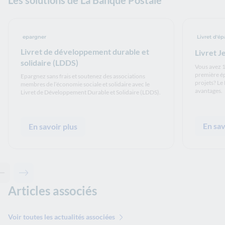
Les solutions de La Banque Postale
epargner
Livret d'é
Livret de développement durable et
Livret 
solidaire (LDDS)
Vous avez 1
première ép
Epargnez sans frais et soutenez des associations
projets? Le
membres de l’économie sociale et solidaire avec le
avantages.
Livret de Développement Durable et Solidaire (LDDS).
En sav
En savoir plus
Contenu précédent - Les solutions de La Banque Postale
Contenu suivant - Les solutions de La Banque Postale
Articles associés
Voir toutes les actualités associées