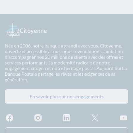
Citoyenne
Née en 2006, notre banque a grandi avec vous. Citoyenne,
ouverte et accessible à tous, nous revendiquons l'ambition
d'accompagner nos 20 millions de clients avec des offres et
services performants, la modernité radicale de notre
engagement citoyen et notre héritage postal. Aujourd'hui La
Banque Postale partage les rêves et les exigences de sa
génération.
En savoir plus sur nos engagements
Facebook - La Banque Postale
Instagram - La Banque Postale
Linkedin - La Banque Postale
X - La Banque Postal
YouTub