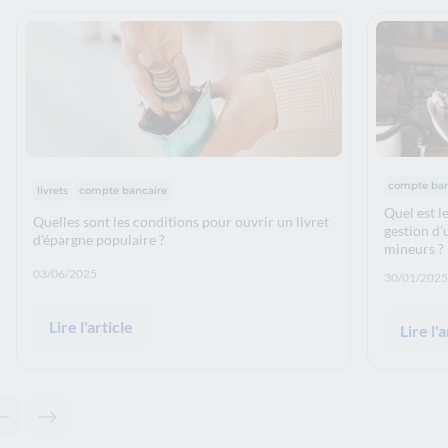
Thématiq
Thématiques :
compte ban
livrets
compte bancaire
Quel est l
Quelles sont les conditions pour ouvrir un livret
gestion d’
d'épargne populaire ?
mineurs ?
Date de publication: :
03/06/2025
Date de p
30/01/2025
Lire l'article
Lire l'a
Contenu précédent - Articles associés
Contenu suivant - Articles associés