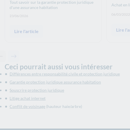
Tout savoir sur la garantie protection juridique
Achat en li
d'une assurance habitation
Date de p
06/03/2022
Date de publication: :
23/06/2026
Lire l'a
Lire l'article
Contenu précédent - Articles associés
Contenu suivant - Articles associés
Ceci pourrait aussi vous intéresser
Différences entre responsabilité civile et protection juridique
Garantie protection juridique assurance habitation
Souscrire protection juridique
Litige achat internet
Conflit de voisinage
(hauteur haie/arbre)