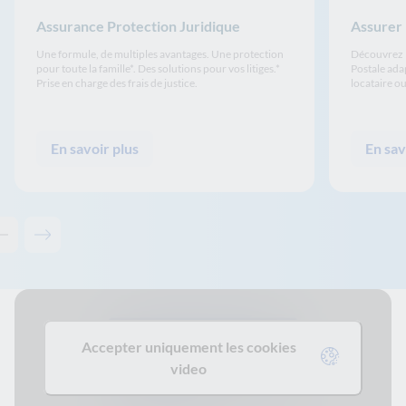
Assurance Protection Juridique
Assurer
Une formule, de multiples avantages. Une protection
Découvrez l
pour toute la famille*. Des solutions pour vos litiges.*
Postale ada
Prise en charge des frais de justice.
locataire ou
En savoir plus
En sav
Contenu précédent - Solutions associées
Contenu suivant - Solutions associées
Accepter uniquement les cookies
video