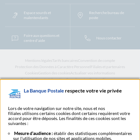
Espace sourds et
Recherche bureau de
malentendants
poste
Foire aux questions et
Nous contacter
centre d'aide
Mentions légales
Tarifs bancaires
Convention de compte
Protection des Données à Caractère Personnel
Filiales et partenaires
Cookies
Gestion des cookies
Actualiser vos informations
Contestation et réclamation
Coordonnées Centres Financiers
Recherche bureau de poste
Assistance technique
La Banque Postale
respecte votre vie privée
Alertes fraudes et points de vigilance
Actualités réglementaires
CGU
Aide navigateur et systèmes d'exploitation
Vider le cache de votre navigateur
Lexique
Aide et accessibilité
Lors de votre navigation sur notre site, nous et nos
Accessibilité – Partiellement conforme
Espace candidature
filiales utilisons certains cookies dont certains requièrent votre
BFI - Banque de Financement et d'Investissement
accord pour être déposés. Les finalités de ces cookies sont les
Le fonds de garantie des dépôts et de résolution
Résilier
Rétractation
suivantes :
Plan du site
Mesure d’audience :
établir des statistiques complémentaires
sur l'utilisation de nos sites et applications mobiles.