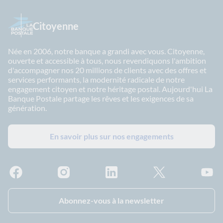
Citoyenne
Née en 2006, notre banque a grandi avec vous. Citoyenne,
ouverte et accessible à tous, nous revendiquons l'ambition
d'accompagner nos 20 millions de clients avec des offres et
services performants, la modernité radicale de notre
engagement citoyen et notre héritage postal. Aujourd'hui La
Banque Postale partage les rêves et les exigences de sa
génération.
En savoir plus sur nos engagements
Facebook - La Banque Postale
Instagram - La Banque Postale
Linkedin - La Banque Postale
X - La Banque Postal
YouTub
Abonnez-vous à la newsletter