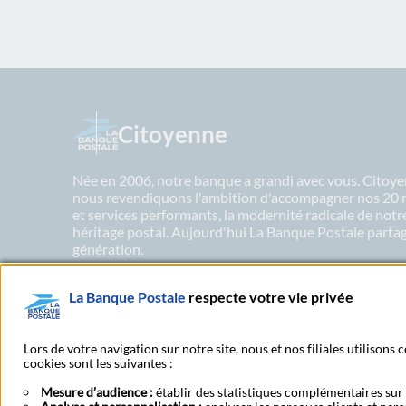
Citoyenne
Née en 2006, notre banque a grandi avec vous. Citoyen
nous revendiquons l'ambition d'accompagner nos 20 mil
et services performants, la modernité radicale de not
héritage postal. Aujourd'hui La Banque Postale partage
génération.
La Banque Postale
respecte votre vie privée
En savoir plus sur nos engagements
Lors de votre navigation sur notre site, nous et nos filiales utilisons
cookies sont les suivantes :
Mesure d’audience :
établir des statistiques complémentaires sur l
Espace sourds et malentendants