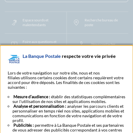
Espace sourds et
Recherche bureau de
malentendants
poste
Foire aux questions et
Nous contacter
centre d'aide
La Banque Postale
respecte votre vie privée
Mentions légales
Tarifs bancaires
Convention de compte
Protection des Données à Caractère Personnel
Filiales et partenaires
Lors de votre navigation sur notre site, nous et nos
filiales utilisons certains cookies dont certains requièrent votre
Cookies
Gestion des cookies
Actualiser vos informations
accord pour être déposés. Les finalités de ces cookies sont les
Contestation et réclamation
Coordonnées Centres Financiers
suivantes :
Recherche bureau de poste
Assistance technique
Alertes fraudes et points de vigilance
Actualités réglementaires
CGU
Mesure d’audience :
établir des statistiques complémentaires
sur l'utilisation de nos sites et applications mobiles.
Aide navigateur et systèmes d'exploitation
Analyse et personnalisation :
analyser les parcours clients et
Vider le cache de votre navigateur
Lexique
Aide et accessibilité
personnaliser en temps réel nos sites, applications mobiles et
Accessibilité – Partiellement conforme
Espace candidature
communications en fonction de votre navigation et de votre
BFI - Banque de Financement et d'Investissement
profil.
Publicités :
Le fonds de garantie des dépôts et de résolution
permettre à La Banque Postale et ses partenaires
Résilier
Rétractation
de vous adresser des publicités correspondant à vos centres
Plan du site