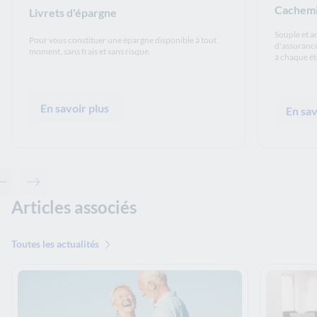
Cachemi
Livrets d'épargne
Souple et a
Pour vous constituer une épargne disponible à tout
d'assuranc
moment, sans frais et sans risque.
à chaque ét
En savoir plus
En sav
Contenu précédent - Solutions associées
Contenu suivant - Solutions associées
Articles associés
Toutes les actualités