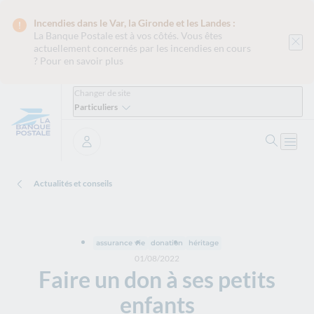
Incendies dans le Var, la Gironde et les Landes :
La Banque Postale est
à vos côtés. Vous êtes
actuellement concernés par les incendies en cours
?
Pour en savoir plus
Changer de site
Particuliers
Ouvrir 
Ouvri
Se connecter
Actualités et conseils
assurance vie
donation
héritage
01/08/2022
Faire un don à ses petits
enfants