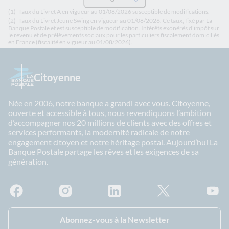
(1)
Taux du Livret A en vigueur au 01/08/2026 susceptible de modifications.
(2)
Taux du Livret Jeune Swing en vigueur au 01/08/2026. Ce taux, fixé par La
Banque Postale et est susceptible de modification. Intérêts exonérés d'impôt sur
le revenu et de prélèvements sociaux pour les particuliers fiscalement domiciliés
en France (fiscalité en vigueur au 01/08/2026).
Citoyenne
Née en 2006, notre banque a grandi avec vous. Citoyenne,
ouverte et accessible à tous, nous revendiquons l’ambition
d’accompagner nos 20 millions de clients avec des offres et
services performants, la modernité radicale de notre
engagement citoyen et notre héritage postal. Aujourd’hui La
Banque Postale partage les rêves et les exigences de sa
génération.
Facebook - La Banque Postale
Instagram - La Banque Postale
Linkedin - La Banque Postale
X - La Banque Postal
YouTub
Abonnez-vous à la Newsletter