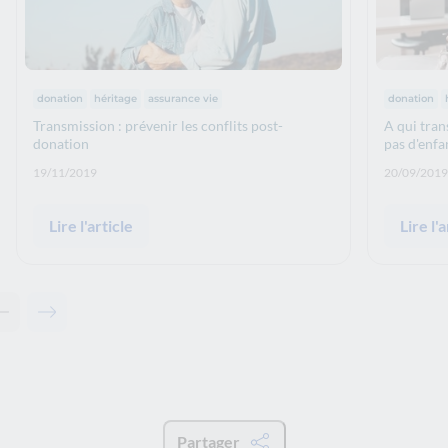
Thématiques :
Thématiq
donation
héritage
assurance vie
donation
Transmission : prévenir les conflits post-
A qui tran
donation
pas d'enfa
Date de publication: :
Date de p
19/11/2019
20/09/2019
Lire l'article
Lire l'a
Contenu précédent - Articles associés
Contenu suivant - Articles associés
Partager