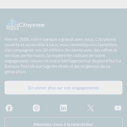
Citoyenne
Née en 2006, notre banque a grandi avec vous. Citoyenne,
ouverte et accessible à tous, nous revendiquons l’ambition
d’accompagner nos 20 millions de clients avec des offres et
services performants, la modernité radicale de notre
engagement citoyen et notre héritage postal. Aujourd’hui La
Banque Postale partage les rêves et les exigences de sa
génération.
En savoir plus sur nos engagements
Facebook - La Banque Postale
Instagram - La Banque Postale
Linkedin - La Banque Postale
X - La Banque Postal
YouTub
Abonnez-vous à la newsletter