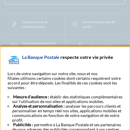
Espace sourds et
Recherche bureau de
malentendants
poste
Foire aux questions et
Nous contacter
centre d'aide
La Banque Postale
respecte votre vie privée
Mentions légales
Tarifs bancaires
Convention de compte
Protection des Données à Caractère Personnel
Filiales et partenaires
Lors de votre navigation sur notre site, nous et nos
filiales utilisons certains cookies dont certains requièrent votre
Cookies
Gestion des cookies
Actualiser vos informations
accord pour être déposés. Les finalités de ces cookies sont les
Contestation et réclamation
Coordonnées Centres Financiers
suivantes :
Recherche bureau de poste
Assistance technique
Alertes fraudes et points de vigilance
Actualités réglementaires
CGU
Mesure d’audience :
établir des statistiques complémentaires
sur l'utilisation de nos sites et applications mobiles.
Aide navigateur et systèmes d'exploitation
Analyse et personnalisation :
analyser les parcours clients et
Vider le cache de votre navigateur
Lexique
Aide et accessibilité
personnaliser en temps réel nos sites, applications mobiles et
Accessibilité – Partiellement conforme
Espace candidature
communications en fonction de votre navigation et de votre
BFI - Banque de Financement et d'Investissement
profil.
Publicités :
Le fonds de garantie des dépôts et de résolution
permettre à La Banque Postale et ses partenaires
Résilier
Rétractation
de vous adresser des publicités correspondant à vos centres