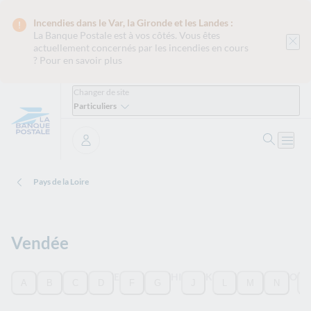
Incendies dans le Var, la Gironde et les Landes :
La Banque Postale est
à vos côtés. Vous êtes
actuellement concernés par les incendies en cours
?
Pour en savoir plus
Changer de site
Particuliers
Ouvrir 
Ouvri
Se connecter
Pays de la Loire
Vendée
Filtrer les villes du département par leur première lettre
E
H
I
K
O
A
B
C
D
F
G
J
L
M
N