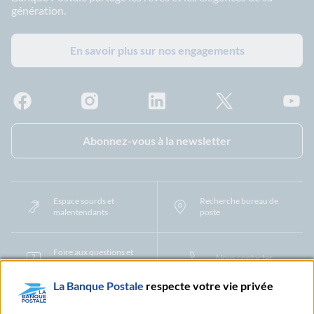
génération.
En savoir plus sur nos engagements
Facebook - La Banque Postale
Instagram - La Banque Postale
Linkedin - La Banque Postale
X - La Banque Postal
YouTub
Abonnez-vous à la newsletter
Espace sourds et
Recherche bureau de
malentendants
poste
Foire aux questions et
Nous contacter
centre d'aide
La Banque Postale
respecte votre vie privée
Mentions légales
Tarifs bancaires
Convention de compte