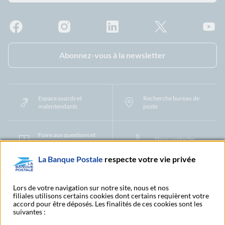
Facebook - La Banque Postale
Instagram - La Banque Postale
Linkedin - La Banque Postale
X - La Banque Postal
YouTub
Abonnez-vous à la newsletter
Espace sourds et
Recherche bureau de
malentendants
poste
Foire aux questions et
Nous contacter
centre d'aide
La Banque Postale
respecte votre vie privée
Mentions légales
Tarifs bancaires
Convention de compte
Protection des Données à Caractère Personnel
Filiales et partenaires
Lors de votre navigation sur notre site, nous et nos
filiales utilisons certains cookies dont certains requièrent votre
Cookies
Gestion des cookies
Actualiser vos informations
accord pour être déposés. Les finalités de ces cookies sont les
Contestation et réclamation
Coordonnées Centres Financiers
suivantes :
Recherche bureau de poste
Assistance technique