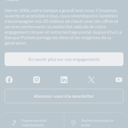
Née en 2006, notre banque a grandi avec vous. Citoyenne,
ouverte et accessible à tous, nous revendiquons l’ambition
d’accompagner nos 20 millions de clients avec des offres et
services performants, la modernité radicale de notre
engagement citoyen et notre héritage postal. Aujourd’hui La
Banque Postale partage les rêves et les exigences de sa
génération.
En savoir plus sur nos engagements
Facebook - La Banque Postale
Instagram - La Banque Postale
Linkedin - La Banque Postale
X - La Banque Postal
YouTub
Abonnez-vous à la newsletter
Espace sourds et
Recherche bureau de
malentendants
poste