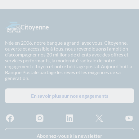
Citoyenne
Née en 2006, notre banque a grandi avec vous. Citoyenne,
ouverte et accessible à tous, nous revendiquons l’ambition
d’accompagner nos 20 millions de clients avec des offres et
services performants, la modernité radicale de notre
engagement citoyen et notre héritage postal. Aujourd’hui La
Banque Postale partage les rêves et les exigences de sa
génération.
En savoir plus sur nos engagements
Facebook - La Banque Postale
Instagram - La Banque Postale
Linkedin - La Banque Postale
X - La Banque Postal
YouTub
Abonnez-vous à la newsletter