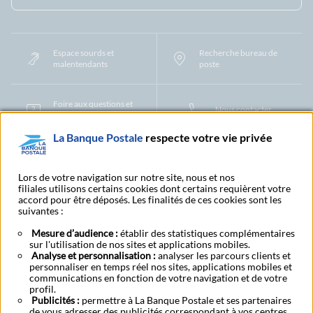
Espace sourds et
Recherche bureau de
malentendants
poste
Foire aux questions et
Nous contacter
centre d'aide
La Banque Postale
respecte votre vie privée
Mentions légales
Tarifs bancaires
Convention de compte
Protection des Données à Caractère Personnel
Filiales et partenaires
Lors de votre navigation sur notre site, nous et nos
filiales utilisons certains cookies dont certains requièrent votre
Cookies
Gestion des cookies
Actualiser vos informations
accord pour être déposés. Les finalités de ces cookies sont les
Contestation et réclamation
Coordonnées Centres Financiers
suivantes :
Recherche bureau de poste
Assistance technique
Alertes fraudes et points de vigilance
Actualités réglementaires
CGU
Mesure d’audience :
établir des statistiques complémentaires
sur l'utilisation de nos sites et applications mobiles.
Aide navigateur et systèmes d'exploitation
Analyse et personnalisation :
analyser les parcours clients et
Vider le cache de votre navigateur
Lexique
Aide et accessibilité
personnaliser en temps réel nos sites, applications mobiles et
Accessibilité – Partiellement conforme
Espace candidature
communications en fonction de votre navigation et de votre
BFI - Banque de Financement et d'Investissement
profil.
Publicités :
Le fonds de garantie des dépôts et de résolution
permettre à La Banque Postale et ses partenaires
Résilier
Rétractation
de vous adresser des publicités correspondant à vos centres