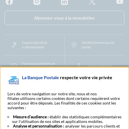
Facebook - La Banque Postale
Instagram - La Banque Postale
Linkedin - La Banque Postale
X - La Banque Postal
YouTub
Abonnez-vous à la newsletter
Espace sourds et
Recherche bureau de
malentendants
poste
Foire aux questions et
Nous contacter
centre d'aide
La Banque Postale
respecte votre vie privée
Mentions légales
Tarifs bancaires
Convention de compte
Protection des Données à Caractère Personnel
Filiales et partenaires
Lors de votre navigation sur notre site, nous et nos
filiales utilisons certains cookies dont certains requièrent votre
Cookies
Gestion des cookies
Actualiser vos informations
accord pour être déposés. Les finalités de ces cookies sont les
Contestation et réclamation
Coordonnées Centres Financiers
suivantes :
Recherche bureau de poste
Assistance technique
Alertes fraudes et points de vigilance
Actualités réglementaires
CGU
Mesure d’audience :
établir des statistiques complémentaires
sur l'utilisation de nos sites et applications mobiles.
Aide navigateur et systèmes d'exploitation
Analyse et personnalisation :
analyser les parcours clients et
Vider le cache de votre navigateur
Lexique
Aide et accessibilité