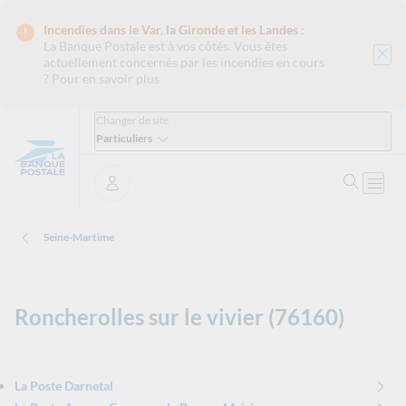
Incendies dans le Var, la Gironde et les Landes :
La Banque Postale est
à vos côtés. Vous êtes
actuellement concernés par les incendies en cours
?
Pour en savoir plus
Changer de site
Particuliers
Ouvrir 
Ouvri
Se connecter
Seine-Martime
Roncherolles sur le vivier (76160)
La Poste Darnetal