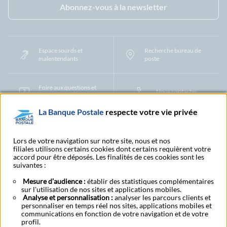
Abonnez-vous à la newsletter
Espace sourds et
Recherche bureau de
malentendants
poste
Foire aux questions et
Nous contacter
centre d'aide
La Banque Postale
respecte votre vie privée
Mentions légales
Tarifs bancaires
Convention de compte
Protection des Données à Caractère Personnel
Filiales et partenaires
Lors de votre navigation sur notre site, nous et nos
filiales utilisons certains cookies dont certains requièrent votre
Cookies
Gestion des cookies
Actualiser vos informations
accord pour être déposés. Les finalités de ces cookies sont les
Contestation et réclamation
Coordonnées Centres Financiers
suivantes :
Recherche bureau de poste
Assistance technique
Alertes fraudes et points de vigilance
Actualités réglementaires
CGU
Mesure d’audience :
établir des statistiques complémentaires
sur l'utilisation de nos sites et applications mobiles.
Aide navigateur et systèmes d'exploitation
Analyse et personnalisation :
analyser les parcours clients et
Vider le cache de votre navigateur
Lexique
Aide et accessibilité
personnaliser en temps réel nos sites, applications mobiles et
Accessibilité – Partiellement conforme
Espace candidature
communications en fonction de votre navigation et de votre
BFI - Banque de Financement et d'Investissement
profil.