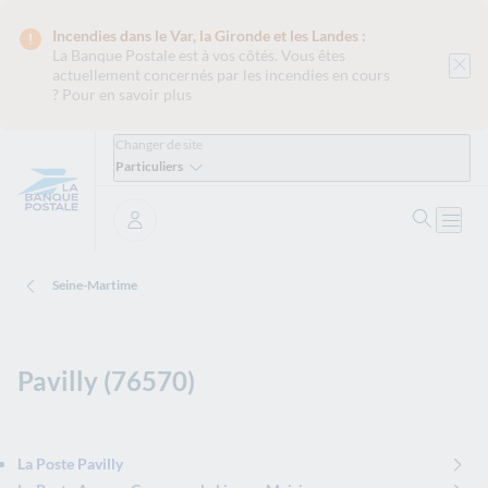
Incendies dans le Var, la Gironde et les Landes :
La Banque Postale est
à vos côtés. Vous êtes
actuellement concernés par les incendies en cours
?
Pour en savoir plus
Changer de site
Particuliers
Ouvrir 
Ouvri
Se connecter
Seine-Martime
Pavilly (76570)
La Poste Pavilly