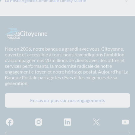
La Poste Agence Communale Limesy Mairie
Citoyenne
Née en 2006, notre banque a grandi avec vous. Citoyenne,
ouverte et accessible à tous, nous revendiquons l’ambition
d’accompagner nos 20 millions de clients avec des offres et
services performants, la modernité radicale de notre
engagement citoyen et notre héritage postal. Aujourd’hui La
Banque Postale partage les rêves et les exigences de sa
génération.
En savoir plus sur nos engagements
Facebook - La Banque Postale
Instagram - La Banque Postale
Linkedin - La Banque Postale
X - La Banque Postal
YouTub