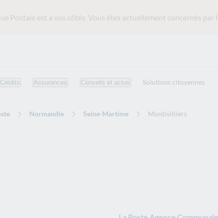
ue Postale est
à vos côtés. Vous êtes actuellement concernés par l
Solutions citoyennes
Crédits
Assurances
Conseils et actus
ste
Normandie
Seine-Martime
Montivilliers
La Poste Agence Communale 