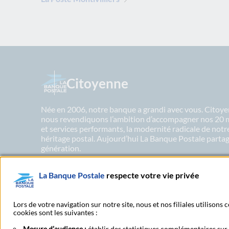
Citoyenne
Née en 2006, notre banque a grandi avec vous. Citoyen
nous revendiquons l’ambition d’accompagner nos 20 mil
et services performants, la modernité radicale de not
héritage postal. Aujourd’hui La Banque Postale partage
génération.
La Banque Postale
respecte votre vie privée
En savoir plus sur nos engagements
Lors de votre navigation sur notre site, nous et nos filiales utilisons
cookies sont les suivantes :
Mesure d’audience :
établir des statistiques complémentaires sur l