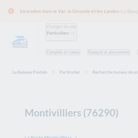
Incendies dans le Var, la Gironde et les Landes :
La Banq
Changer de site
Particuliers
Comptes et cartes
Épargne et placements
La Banque Postale
Particulier
Recherche bureau de po
Montivilliers (76290)
La Poste Montivilliers