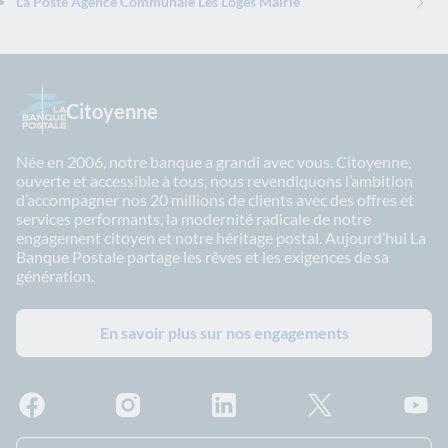
La Poste Agence Communale Les Loges Mairie
Citoyenne
Née en 2006, notre banque a grandi avec vous. Citoyenne,
ouverte et accessible à tous, nous revendiquons l’ambition
d’accompagner nos 20 millions de clients avec des offres et
services performants, la modernité radicale de notre
engagement citoyen et notre héritage postal. Aujourd’hui La
Banque Postale partage les rêves et les exigences de sa
génération.
En savoir plus sur nos engagements
Facebook - La Banque Postale
Instagram - La Banque Postale
Linkedin - La Banque Postale
X - La Banque Postal
YouTub