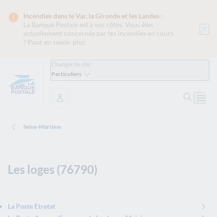
Incendies dans le Var, la Gironde et les Landes :
La Banque Postale est
à vos côtés. Vous êtes
actuellement concernés par les incendies en cours
?
Pour en savoir plus
Changer de site
Particuliers
Ouvrir 
Ouvri
Se connecter
Seine-Martime
Les loges (76790)
La Poste Etretat