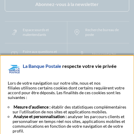
Abonnez-vous à la newsletter
Espace sourds et
Recherche bureau de
malentendants
poste
Foire aux questions et
Nous contacter
centre d'aide
La Banque Postale
respecte votre vie privée
Mentions légales
Tarifs bancaires
Convention de compte
Protection des Données à Caractère Personnel
Filiales et partenaires
Lors de votre navigation sur notre site, nous et nos
filiales utilisons certains cookies dont certains requièrent votre
Cookies
Gestion des cookies
Actualiser vos informations
accord pour être déposés. Les finalités de ces cookies sont les
Contestation et réclamation
Coordonnées Centres Financiers
suivantes :
Recherche bureau de poste
Assistance technique
Alertes fraudes et points de vigilance
Actualités réglementaires
CGU
Mesure d’audience :
établir des statistiques complémentaires
sur l'utilisation de nos sites et applications mobiles.
Aide navigateur et systèmes d'exploitation
Analyse et personnalisation :
analyser les parcours clients et
Vider le cache de votre navigateur
Lexique
Aide et accessibilité
personnaliser en temps réel nos sites, applications mobiles et
Accessibilité – Partiellement conforme
Espace candidature
communications en fonction de votre navigation et de votre
BFI - Banque de Financement et d'Investissement
profil.