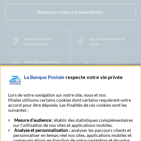
Facebook - La Banque Postale
Instagram - La Banque Postale
Linkedin - La Banque Postale
X - La Banque Postal
YouTub
Abonnez-vous à la newsletter
Espace sourds et
Recherche bureau de
malentendants
poste
Foire aux questions et
Nous contacter
centre d'aide
La Banque Postale
respecte votre vie privée
Mentions légales
Tarifs bancaires
Convention de compte
Protection des Données à Caractère Personnel
Filiales et partenaires
Lors de votre navigation sur notre site, nous et nos
filiales utilisons certains cookies dont certains requièrent votre
Cookies
Gestion des cookies
Actualiser vos informations
accord pour être déposés. Les finalités de ces cookies sont les
Contestation et réclamation
Coordonnées Centres Financiers
suivantes :
Recherche bureau de poste
Assistance technique
Alertes fraudes et points de vigilance
Actualités réglementaires
CGU
Mesure d’audience :
établir des statistiques complémentaires
sur l'utilisation de nos sites et applications mobiles.
Aide navigateur et systèmes d'exploitation
Analyse et personnalisation :
analyser les parcours clients et
Vider le cache de votre navigateur
Lexique
Aide et accessibilité
personnaliser en temps réel nos sites, applications mobiles et
Accessibilité – Partiellement conforme
Espace candidature
communications en fonction de votre navigation et de votre