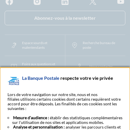
Facebook - La Banque Postale
Instagram - La Banque Postale
Linkedin - La Banque Postale
X - La Banque Postal
YouTub
Abonnez-vous à la newsletter
Espace sourds et
Recherche bureau de
malentendants
poste
Foire aux questions et
Nous contacter
centre d'aide
La Banque Postale
respecte votre vie privée
Mentions légales
Tarifs bancaires
Convention de compte
Protection des Données à Caractère Personnel
Filiales et partenaires
Lors de votre navigation sur notre site, nous et nos
filiales utilisons certains cookies dont certains requièrent votre
Cookies
Gestion des cookies
Actualiser vos informations
accord pour être déposés. Les finalités de ces cookies sont les
Contestation et réclamation
Coordonnées Centres Financiers
suivantes :
Recherche bureau de poste
Assistance technique
Alertes fraudes et points de vigilance
Actualités réglementaires
CGU
Mesure d’audience :
établir des statistiques complémentaires
sur l'utilisation de nos sites et applications mobiles.
Aide navigateur et systèmes d'exploitation
Analyse et personnalisation :
analyser les parcours clients et
Vider le cache de votre navigateur
Lexique
Aide et accessibilité