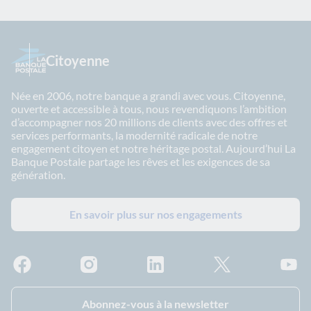
Citoyenne
Née en 2006, notre banque a grandi avec vous. Citoyenne,
ouverte et accessible à tous, nous revendiquons l’ambition
d’accompagner nos 20 millions de clients avec des offres et
services performants, la modernité radicale de notre
engagement citoyen et notre héritage postal. Aujourd’hui La
Banque Postale partage les rêves et les exigences de sa
génération.
En savoir plus sur nos engagements
Facebook - La Banque Postale
Instagram - La Banque Postale
Linkedin - La Banque Postale
X - La Banque Postal
YouTub
Abonnez-vous à la newsletter