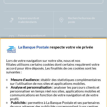
Espace sourds et
Recherche bureau de
malentendants
poste
Foire aux questions et
Nous contacter
centre d'aide
La Banque Postale
respecte votre vie privée
Mentions légales
Tarifs bancaires
Convention de compte
Protection des Données à Caractère Personnel
Filiales et partenaires
Lors de votre navigation sur notre site, nous et nos
filiales utilisons certains cookies dont certains requièrent votre
Cookies
Gestion des cookies
Actualiser vos informations
accord pour être déposés. Les finalités de ces cookies sont les
Contestation et réclamation
Coordonnées Centres Financiers
suivantes :
Recherche bureau de poste
Assistance technique
Alertes fraudes et points de vigilance
Actualités réglementaires
CGU
Mesure d’audience :
établir des statistiques complémentaires
sur l'utilisation de nos sites et applications mobiles.
Aide navigateur et systèmes d'exploitation
Analyse et personnalisation :
analyser les parcours clients et
Vider le cache de votre navigateur
Lexique
Aide et accessibilité
personnaliser en temps réel nos sites, applications mobiles et
Accessibilité – Partiellement conforme
Espace candidature
communications en fonction de votre navigation et de votre
BFI - Banque de Financement et d'Investissement
profil.
Publicités :
Le fonds de garantie des dépôts et de résolution
permettre à La Banque Postale et ses partenaires
Résilier
Rétractation
de vous adresser des publicités correspondant à vos centres