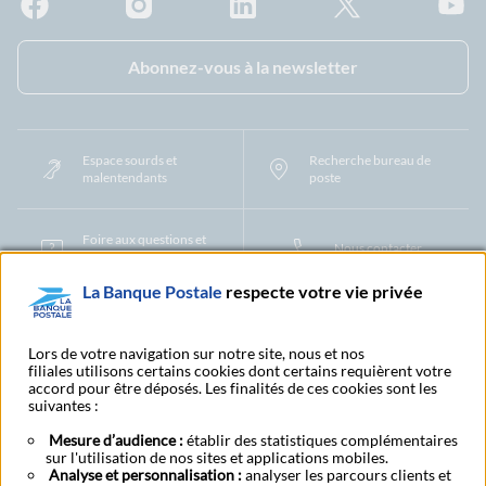
Facebook - La Banque Postale
Instagram - La Banque Postale
Linkedin - La Banque Postale
X - La Banque Postal
YouTub
Abonnez-vous à la newsletter
Espace sourds et
Recherche bureau de
malentendants
poste
Foire aux questions et
Nous contacter
centre d'aide
La Banque Postale
respecte votre vie privée
Mentions légales
Tarifs bancaires
Convention de compte
Protection des Données à Caractère Personnel
Filiales et partenaires
Lors de votre navigation sur notre site, nous et nos
filiales utilisons certains cookies dont certains requièrent votre
Cookies
Gestion des cookies
Actualiser vos informations
accord pour être déposés. Les finalités de ces cookies sont les
Contestation et réclamation
Coordonnées Centres Financiers
suivantes :
Recherche bureau de poste
Assistance technique
Alertes fraudes et points de vigilance
Actualités réglementaires
CGU
Mesure d’audience :
établir des statistiques complémentaires
sur l'utilisation de nos sites et applications mobiles.
Aide navigateur et systèmes d'exploitation
Analyse et personnalisation :
analyser les parcours clients et
Vider le cache de votre navigateur
Lexique
Aide et accessibilité