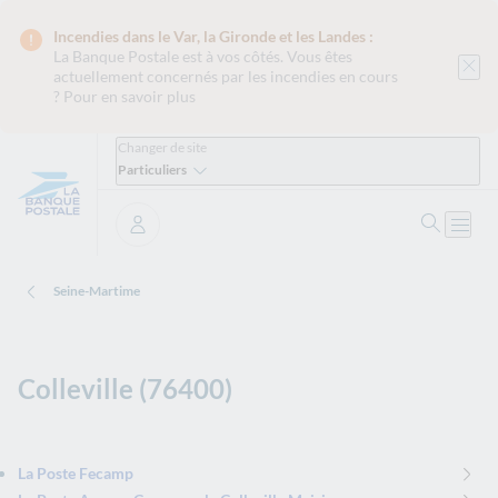
Incendies dans le Var, la Gironde et les Landes :
La Banque Postale est
à vos côtés. Vous êtes
actuellement concernés par les incendies en cours
?
Pour en savoir plus
Changer de site
Particuliers
Ouvrir 
Ouvri
Se connecter
Seine-Martime
Colleville (76400)
La Poste Fecamp