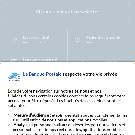
Facebook - La Banque Postale
Instagram - La Banque Postale
Linkedin - La Banque Postale
X - La Banque Postal
YouTub
Abonnez-vous à la newsletter
Espace sourds et
Recherche bureau de
malentendants
poste
Foire aux questions et
Nous contacter
centre d'aide
La Banque Postale
respecte votre vie privée
Mentions légales
Tarifs bancaires
Convention de compte
Protection des Données à Caractère Personnel
Filiales et partenaires
Lors de votre navigation sur notre site, nous et nos
filiales utilisons certains cookies dont certains requièrent votre
Cookies
Gestion des cookies
Actualiser vos informations
accord pour être déposés. Les finalités de ces cookies sont les
Contestation et réclamation
Coordonnées Centres Financiers
suivantes :
Recherche bureau de poste
Assistance technique
Alertes fraudes et points de vigilance
Actualités réglementaires
CGU
Mesure d’audience :
établir des statistiques complémentaires
sur l'utilisation de nos sites et applications mobiles.
Aide navigateur et systèmes d'exploitation
Analyse et personnalisation :
analyser les parcours clients et
Vider le cache de votre navigateur
Lexique
Aide et accessibilité
personnaliser en temps réel nos sites, applications mobiles et
Accessibilité – Partiellement conforme
Espace candidature
communications en fonction de votre navigation et de votre