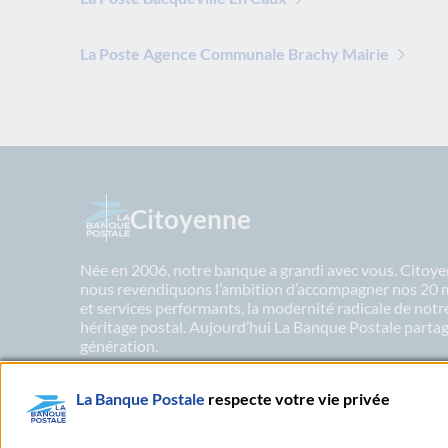
La Poste Agence Communale Brachy Mairie
Citoyenne
Née en 2006, notre banque a grandi avec vous. Citoyen
nous revendiquons l’ambition d’accompagner nos 20 mil
et services performants, la modernité radicale de not
héritage postal. Aujourd’hui La Banque Postale partage
génération.
La Banque Postale
respecte votre vie privée
En savoir plus sur nos engagements