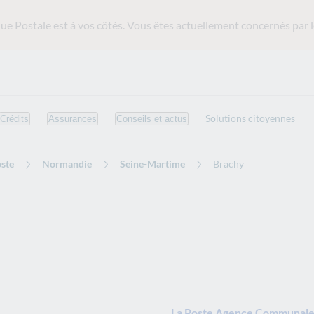
ue Postale est
à vos côtés. Vous êtes actuellement concernés par l
Solutions citoyennes
Crédits
Assurances
Conseils et actus
ste
Normandie
Seine-Martime
Brachy
La Poste Agence Communale