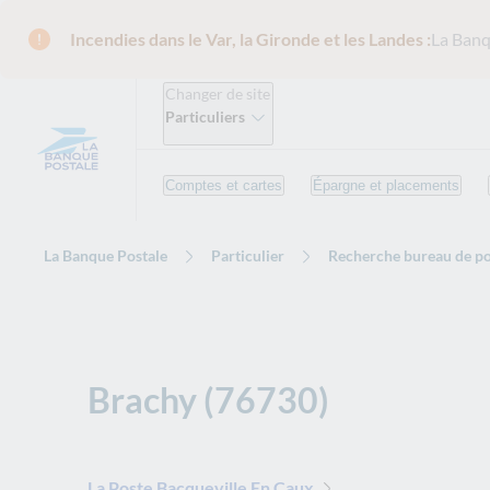
Incendies dans le Var, la Gironde et les Landes :
La Banq
Changer de site
Particuliers
Comptes et cartes
Épargne et placements
La Banque Postale
Particulier
Recherche bureau de po
Brachy (76730)
La Poste Bacqueville En Caux