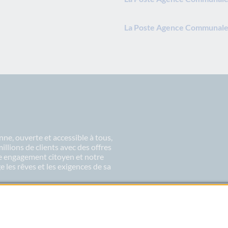
La Poste Agence Communale
ne, ouverte et accessible à tous,
lions de clients avec des offres
re engagement citoyen et notre
 les rêves et les exigences de sa