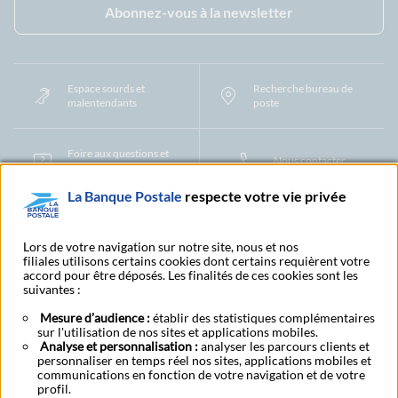
Abonnez-vous à la newsletter
Espace sourds et
Recherche bureau de
malentendants
poste
Foire aux questions et
Nous contacter
centre d'aide
La Banque Postale
respecte votre vie privée
Mentions légales
Tarifs bancaires
Convention de compte
Protection des Données à Caractère Personnel
Filiales et partenaires
Lors de votre navigation sur notre site, nous et nos
filiales utilisons certains cookies dont certains requièrent votre
Cookies
Gestion des cookies
Actualiser vos informations
accord pour être déposés. Les finalités de ces cookies sont les
Contestation et réclamation
Coordonnées Centres Financiers
suivantes :
Recherche bureau de poste
Assistance technique
Alertes fraudes et points de vigilance
Actualités réglementaires
CGU
Mesure d’audience :
établir des statistiques complémentaires
sur l'utilisation de nos sites et applications mobiles.
Aide navigateur et systèmes d'exploitation
Analyse et personnalisation :
analyser les parcours clients et
Vider le cache de votre navigateur
Lexique
Aide et accessibilité
personnaliser en temps réel nos sites, applications mobiles et
Accessibilité – Partiellement conforme
Espace candidature
communications en fonction de votre navigation et de votre
BFI - Banque de Financement et d'Investissement
profil.