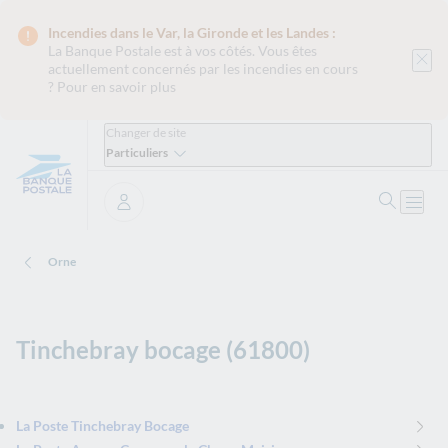
Incendies dans le Var, la Gironde et les Landes :
La Banque Postale est
à vos côtés. Vous êtes
actuellement concernés par les incendies en cours
?
Pour en savoir plus
Changer de site
Particuliers
Ouvrir 
Ouvri
Se connecter
Orne
Tinchebray bocage (61800)
La Poste Tinchebray Bocage