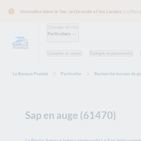
Incendies dans le Var, la Gironde et les Landes :
La Banq
Changer de site
Particuliers
Comptes et cartes
Épargne et placements
La Banque Postale
Particulier
Recherche bureau de po
Sap en auge (61470)
La Poste Agence Intercommunale Le Sap Intercom