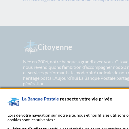
Citoyenne
Née en 2006, notre banque a grandi avec vous. Citoyen
nous revendiquons l’ambition d’accompagner nos 20 mil
et services performants, la modernité radicale de not
héritage postal. Aujourd’hui La Banque Postale partage
génération.
La Banque Postale
respecte votre vie privée
En savoir plus sur nos engagements
Lors de votre navigation sur notre site, nous et nos filiales utilisons
cookies sont les suivantes :
Mesure d’audience :
établir des statistiques complémentaires sur l