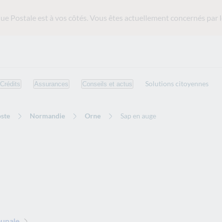
ue Postale est
à vos côtés. Vous êtes actuellement concernés par l
Solutions citoyennes
Crédits
Assurances
Conseils et actus
ste
Normandie
Orne
Sap en auge
munale