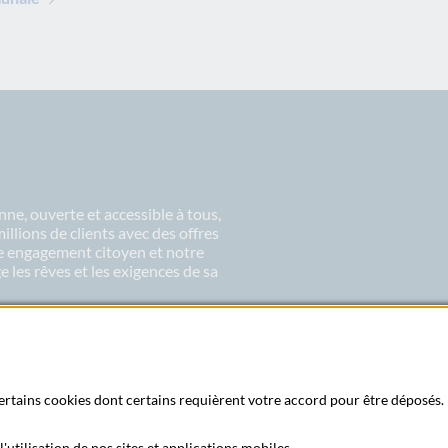
ne, ouverte et accessible à tous,
lions de clients avec des offres
re engagement citoyen et notre
 les rêves et les exigences de sa
 certains cookies dont certains requièrent votre accord pour être déposés. 
'utilisation de nos sites et applications mobiles.