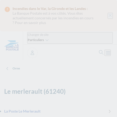
Incendies dans le Var, la Gironde et les Landes :
La Banque Postale est
à vos côtés. Vous êtes
actuellement concernés par les incendies en cours
?
Pour en savoir plus
Changer de site
Particuliers
Ouvrir 
Ouvri
Se connecter
Orne
Le merlerault (61240)
La Poste Le Merlerault