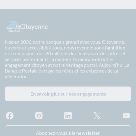
Citoyenne
Née en 2006, notre banque a grandi avec vous. Citoyenne,
ouverte et accessible à tous, nous revendiquons l’ambition
d’accompagner nos 20 millions de clients avec des offres et
services performants, la modernité radicale de notre
engagement citoyen et notre héritage postal. Aujourd’hui La
Banque Postale partage les rêves et les exigences de sa
génération.
En savoir plus sur nos engagements
Facebook - La Banque Postale
Instagram - La Banque Postale
Linkedin - La Banque Postale
X - La Banque Postal
YouTub
Abonnez-vous à la newsletter