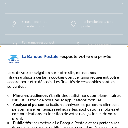
Espace sourds et
Recherche bureau de
malentendants
poste
Foire aux questions et
Nous contacter
centre d'aide
La Banque Postale
respecte votre vie privée
Mentions légales
Tarifs bancaires
Convention de compte
Protection des Données à Caractère Personnel
Filiales et partenaires
Lors de votre navigation sur notre site, nous et nos
filiales utilisons certains cookies dont certains requièrent votre
Cookies
Gestion des cookies
Actualiser vos informations
accord pour être déposés. Les finalités de ces cookies sont les
Contestation et réclamation
Coordonnées Centres Financiers
suivantes :
Recherche bureau de poste
Assistance technique
Alertes fraudes et points de vigilance
Actualités réglementaires
CGU
Mesure d’audience :
établir des statistiques complémentaires
sur l'utilisation de nos sites et applications mobiles.
Aide navigateur et systèmes d'exploitation
Analyse et personnalisation :
analyser les parcours clients et
Vider le cache de votre navigateur
Lexique
Aide et accessibilité
personnaliser en temps réel nos sites, applications mobiles et
Accessibilité – Partiellement conforme
Espace candidature
communications en fonction de votre navigation et de votre
BFI - Banque de Financement et d'Investissement
profil.
Publicités :
Le fonds de garantie des dépôts et de résolution
permettre à La Banque Postale et ses partenaires
Résilier
Rétractation
de vous adresser des publicités correspondant à vos centres