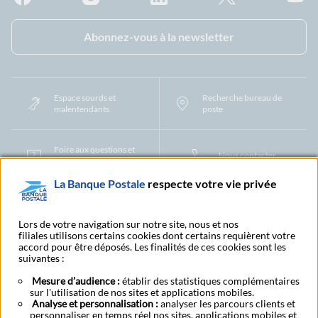
Facebook - La Banque Postale
Instagram - La Banque Postale
Linkedin - La Banque Postale
X - La Banque Postal
YouTub
Abonnez-vous à la newsletter
Espace sourds et
Recherche bureau de
malentendants
poste
Foire aux questions et
Nous contacter
centre d'aide
La Banque Postale
respecte votre vie privée
Mentions légales
Tarifs bancaires
Convention de compte
Protection des Données à Caractère Personnel
Filiales et partenaires
Lors de votre navigation sur notre site, nous et nos
filiales utilisons certains cookies dont certains requièrent votre
Cookies
Gestion des cookies
Actualiser vos informations
accord pour être déposés. Les finalités de ces cookies sont les
Contestation et réclamation
Coordonnées Centres Financiers
suivantes :
Recherche bureau de poste
Assistance technique
Alertes fraudes et points de vigilance
Actualités réglementaires
CGU
Mesure d’audience :
établir des statistiques complémentaires
sur l'utilisation de nos sites et applications mobiles.
Aide navigateur et systèmes d'exploitation
Analyse et personnalisation :
analyser les parcours clients et
Vider le cache de votre navigateur
Lexique
Aide et accessibilité
personnaliser en temps réel nos sites, applications mobiles et