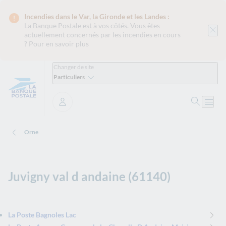
Incendies dans le Var, la Gironde et les Landes :
La Banque Postale est
à vos côtés. Vous êtes
actuellement concernés par les incendies en cours
?
Pour en savoir plus
Changer de site
Particuliers
Ouvrir 
Ouvri
Se connecter
Orne
Juvigny val d andaine (61140)
La Poste Bagnoles Lac