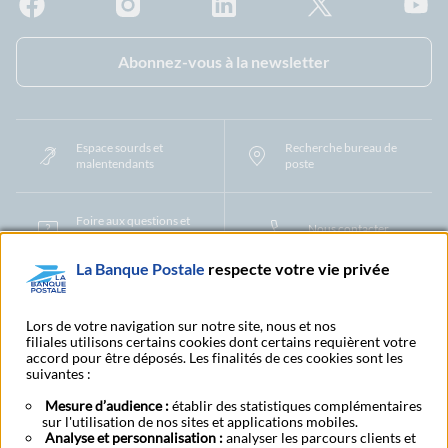
Facebook - La Banque Postale
Instagram - La Banque Postale
Linkedin - La Banque Postale
X - La Banque Postal
YouTub
Abonnez-vous à la newsletter
Espace sourds et
Recherche bureau de
malentendants
poste
Foire aux questions et
Nous contacter
centre d'aide
La Banque Postale
respecte votre vie privée
Mentions légales
Tarifs bancaires
Convention de compte
Protection des Données à Caractère Personnel
Filiales et partenaires
Lors de votre navigation sur notre site, nous et nos
filiales utilisons certains cookies dont certains requièrent votre
Cookies
Gestion des cookies
Actualiser vos informations
accord pour être déposés. Les finalités de ces cookies sont les
Contestation et réclamation
Coordonnées Centres Financiers
suivantes :
Recherche bureau de poste
Assistance technique
Alertes fraudes et points de vigilance
Actualités réglementaires
CGU
Mesure d’audience :
établir des statistiques complémentaires
sur l'utilisation de nos sites et applications mobiles.
Aide navigateur et systèmes d'exploitation
Analyse et personnalisation :
analyser les parcours clients et
Vider le cache de votre navigateur
Lexique
Aide et accessibilité