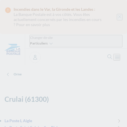
Incendies dans le Var, la Gironde et les Landes :
La Banque Postale est
à vos côtés. Vous êtes
actuellement concernés par les incendies en cours
?
Pour en savoir plus
Changer de site
Particuliers
Ouvrir 
Ouvri
Se connecter
Orne
Crulai (61300)
La Poste L Aigle