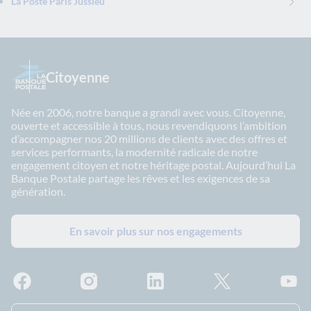
La Poste Paris Jussieu
Citoyenne
Née en 2006, notre banque a grandi avec vous. Citoyenne,
ouverte et accessible à tous, nous revendiquons l’ambition
d’accompagner nos 20 millions de clients avec des offres et
services performants, la modernité radicale de notre
engagement citoyen et notre héritage postal. Aujourd’hui La
Banque Postale partage les rêves et les exigences de sa
génération.
En savoir plus sur nos engagements
Facebook - La Banque Postale
Instagram - La Banque Postale
Linkedin - La Banque Postale
X - La Banque Postal
YouTub