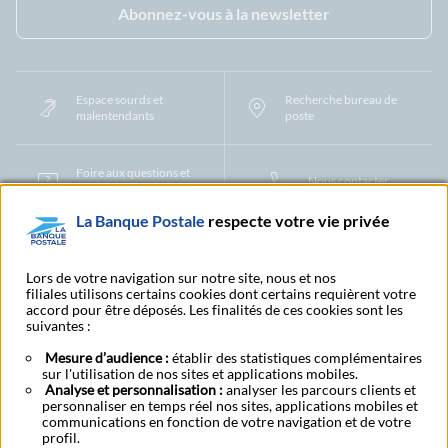
Abonnez-vous à la newsletter
Espace sourds et
Recherche bureau de
malentendants
poste
Foire aux questions et
Nous contacter
centre d'aide
La Banque Postale
respecte votre vie privée
Mentions légales
Tarifs bancaires
Convention de compte
Protection des Données à Caractère Personnel
Filiales et partenaires
Lors de votre navigation sur notre site, nous et nos
filiales utilisons certains cookies dont certains requièrent votre
Cookies
Gestion des cookies
Actualiser vos informations
accord pour être déposés. Les finalités de ces cookies sont les
Contestation et réclamation
Coordonnées Centres Financiers
suivantes :
Recherche bureau de poste
Assistance technique
Alertes fraudes et points de vigilance
Actualités réglementaires
CGU
Mesure d’audience :
établir des statistiques complémentaires
sur l'utilisation de nos sites et applications mobiles.
Aide navigateur et systèmes d'exploitation
Analyse et personnalisation :
analyser les parcours clients et
Vider le cache de votre navigateur
Lexique
Aide et accessibilité
personnaliser en temps réel nos sites, applications mobiles et
Accessibilité – Partiellement conforme
Espace candidature
communications en fonction de votre navigation et de votre
BFI - Banque de Financement et d'Investissement
profil.