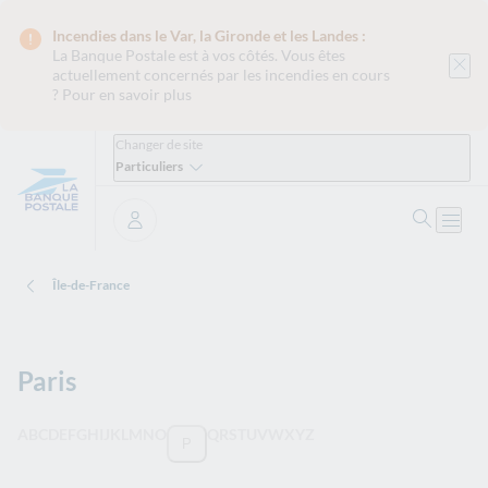
Incendies dans le Var, la Gironde et les Landes :
La Banque Postale est
à vos côtés. Vous êtes
actuellement concernés par les incendies en cours
?
Pour en savoir plus
Changer de site
Particuliers
Ouvrir 
Ouvri
Se connecter
Île-de-France
Paris
Filtrer les villes du département par leur première lettre
A
B
C
D
E
F
G
H
I
J
K
L
M
N
O
Q
R
S
T
U
V
W
X
Y
Z
P