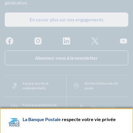
génération.
En savoir plus sur nos engagements
Facebook - La Banque Postale
Instagram - La Banque Postale
Linkedin - La Banque Postale
X - La Banque Postal
YouTub
Abonnez-vous à la newsletter
Espace sourds et
Recherche bureau de
malentendants
poste
Foire aux questions et
Nous contacter
centre d'aide
La Banque Postale
respecte votre vie privée
Mentions légales
Tarifs bancaires
Convention de compte