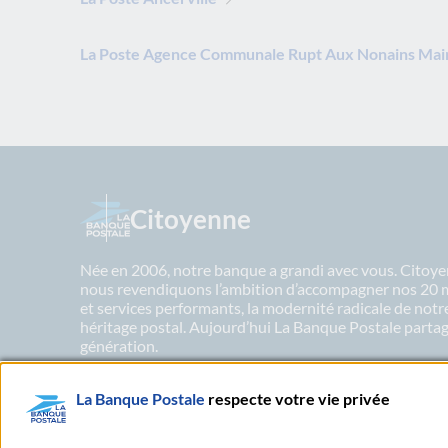
La Poste Agence Communale Rupt Aux Nonains Mai
Citoyenne
Née en 2006, notre banque a grandi avec vous. Citoyen
nous revendiquons l’ambition d’accompagner nos 20 mil
et services performants, la modernité radicale de not
héritage postal. Aujourd’hui La Banque Postale partage
génération.
La Banque Postale
respecte votre vie privée
En savoir plus sur nos engagements