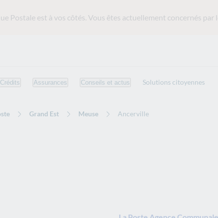
ue Postale est
à vos côtés. Vous êtes actuellement concernés par l
Solutions citoyennes
Crédits
Assurances
Conseils et actus
ste
Grand Est
Meuse
Ancerville
La Poste Agence Communale 