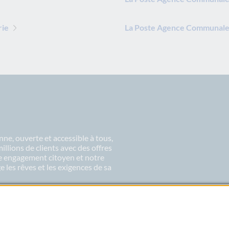
rie
La Poste Agence Communale 
ne, ouverte et accessible à tous,
lions de clients avec des offres
re engagement citoyen et notre
 les rêves et les exigences de sa