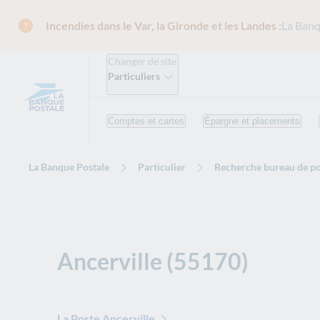
Incendies dans le Var, la Gironde et les Landes :
La Banq
Changer de site
Particuliers
Comptes et cartes
Épargne et placements
La Banque Postale
Particulier
Recherche bureau de po
Ancerville (55170)
La Poste Ancerville