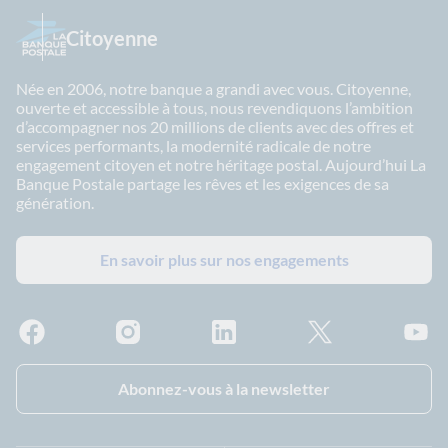
Citoyenne
Née en 2006, notre banque a grandi avec vous. Citoyenne,
ouverte et accessible à tous, nous revendiquons l’ambition
d’accompagner nos 20 millions de clients avec des offres et
services performants, la modernité radicale de notre
engagement citoyen et notre héritage postal. Aujourd’hui La
Banque Postale partage les rêves et les exigences de sa
génération.
En savoir plus sur nos engagements
Facebook - La Banque Postale
Instagram - La Banque Postale
Linkedin - La Banque Postale
X - La Banque Postal
YouTub
Abonnez-vous à la newsletter