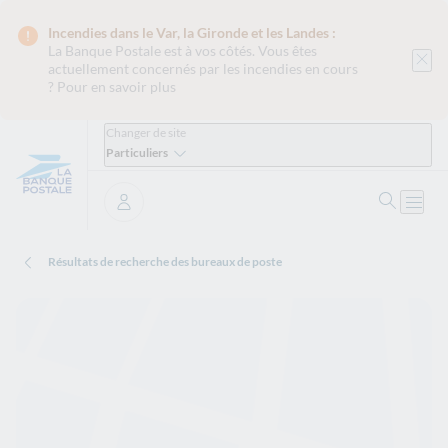
Incendies dans le Var, la Gironde et les Landes :
La Banque Postale est
à vos côtés. Vous êtes
actuellement concernés par les incendies en cours
?
Pour en savoir plus
Changer de site
Particuliers
Ouvrir 
Ouvri
Se connecter
Résultats de recherche des bureaux de poste