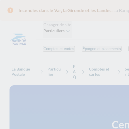
Incendies dans le Var, la Gironde et les Landes :
La Banq
Changer de site
Particuliers
Comptes et cartes
Épargne et placements
F
La Banque
Particu
Comptes et
Sé
A
Postale
lier
cartes
ri
Q
Cen