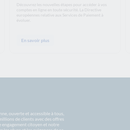
Découvrez les nouvelles étapes pour accéder à vos
comptes en ligne en toute sécurité. La Directive
européennes relative aux Services de Paiement à
évoluer.
En savoir plus
ne, ouverte et accessible à tous,
lions de clients avec des offres
re engagement citoyen et notre
 les rêves et les exigences de sa