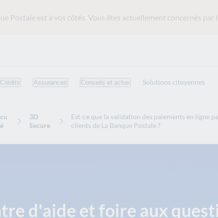
ue Postale est
à vos côtés. Vous êtes actuellement concernés par l
Solutions citoyennes
Crédits
Assurances
Conseils et actus
cu
3D
Est-ce que la validation des paiements en ligne p
té
Secure
clients de La Banque Postale ?
tre d'aide et foire aux quest