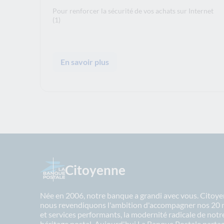
Pour renforcer la sécurité de vos achats sur Internet
(1)
En savoir plus
Citoyenne
Née en 2006, notre banque a grandi avec vous. Citoyen
nous revendiquons l'ambition d'accompagner nos 20 mil
et services performants, la modernité radicale de not
héritage postal. Aujourd'hui La Banque Postale partage