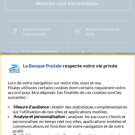
Abonnez-vous à la newsletter
Espace sourds et
Recherche bureau de
malentendants
poste
Foire aux questions et
Nous contacter
centre d'aide
La Banque Postale
respecte votre vie privée
Mentions légales
Tarifs bancaires
Convention de compte
Protection des Données à Caractère Personnel
Filiales et partenaires
Lors de votre navigation sur notre site, nous et nos
filiales utilisons certains cookies dont certains requièrent votre
Cookies
Gestion des cookies
Actualiser vos informations
accord pour être déposés. Les finalités de ces cookies sont les
Contestation et réclamation
Coordonnées Centres Financiers
suivantes :
Recherche bureau de poste
Assistance technique
Alertes fraudes et points de vigilance
Actualités réglementaires
CGU
Mesure d’audience :
établir des statistiques complémentaires
sur l'utilisation de nos sites et applications mobiles.
Aide navigateur et systèmes d'exploitation
Analyse et personnalisation :
analyser les parcours clients et
Vider le cache de votre navigateur
Lexique
Aide et accessibilité
personnaliser en temps réel nos sites, applications mobiles et
Accessibilité – Partiellement conforme
Espace candidature
communications en fonction de votre navigation et de votre
BFI - Banque de Financement et d'Investissement
profil.