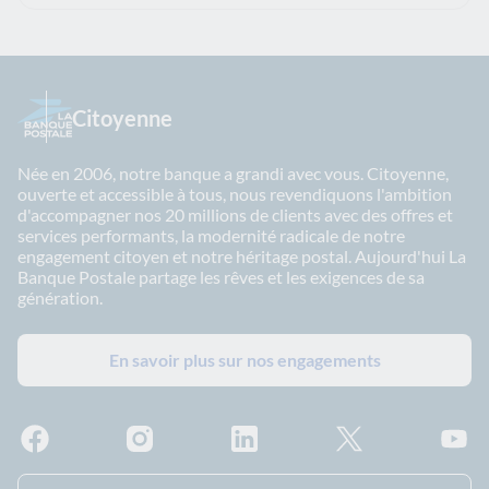
Citoyenne
Née en 2006, notre banque a grandi avec vous. Citoyenne,
ouverte et accessible à tous, nous revendiquons l'ambition
d'accompagner nos 20 millions de clients avec des offres et
services performants, la modernité radicale de notre
engagement citoyen et notre héritage postal. Aujourd'hui La
Banque Postale partage les rêves et les exigences de sa
génération.
En savoir plus sur nos engagements
Facebook - La Banque Postale
Instagram - La Banque Postale
Linkedin - La Banque Postale
X - La Banque Postal
YouTub