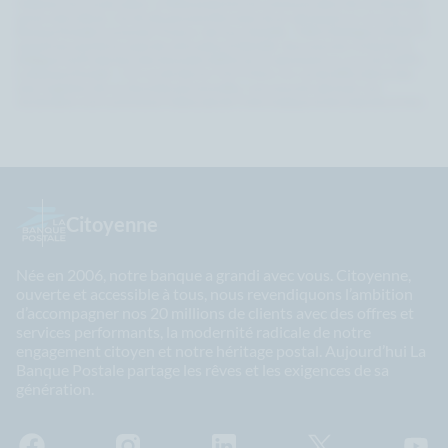
relatives à la conservation, à l’effacement et à la communication de vos données
après votre décès. Ces droits peuvent être exercés en adressant un courrier à La
Banque Postale Consumer Finance, Service clientèle - 93812 Bobigny CEDEX 9,
auquel sera jointe la copie de votre pièce d’identité. Vous pouvez contacter le
Délégué à la Protection des Données (DPO) en lui adressant un courrier à DPO,
La Banque Postale - 115 rue de Sèvres 75275 Paris. En cas de difficulté en lien
avec la gestion de vos données personnelles, vous pouvez adresser une
réclamation à la Commission Nationale de l’Informatique et des Libertés (CNIL).
Citoyenne
Née en 2006, notre banque a grandi avec vous. Citoyenne,
ouverte et accessible à tous, nous revendiquons l’ambition
d’accompagner nos 20 millions de clients avec des offres et
services performants, la modernité radicale de notre
engagement citoyen et notre héritage postal. Aujourd’hui La
Banque Postale partage les rêves et les exigences de sa
génération.