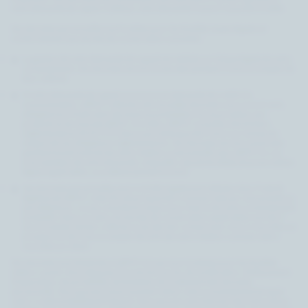
votre demande de rappel. A défaut, votre demande ne pourra pas être traitée.
Vos données personnelles sont traitées pour les finalités, bases légales et
conformément aux durées de conservation suivantes :
La gestion de votre demande de rappel est réalisée sur la base légale de votre
consentement. Vos données seront conservées pendant 3 mois à compter de
leur collecte.
Si votre demande de rappel concerne une demande de crédit à la
consommation, LBPCF collectera de nouvelles données vous concernant,
obligatoires à l'exécution de mesures préalables à la souscription aux
produits et services de LBPCF. A ce titre, LBPCF consultera les fichiers
réglementaires (FICP, FCC) tenus par la Banque de France sur la base du
respect de ses obligations réglementaires. Vos données seront conservées
pendant toute la durée de votre relation contractuelle avec LBPCF en cas
d'acceptation de votre demande, à laquelle s'ajoute les délais de prescription
légaux applicables, ou à défaut pendant 6 mois.
Vos données personnelles pourront être également utilisées dans l’intérêt
légitime de LBPCF, à des fins de prospection commerciale par voie postale ou
par téléphone ; ou par voie électronique sous réserve de votre consentement
préalable. Dans ce cadre, les durées de conservation applicables sont de 3
ans à compter de leur collecte ou du dernier contact avec vous si vous êtes un
prospect ou de 3 ans à compter de la fin de notre relation commerciale si
vous êtes un client.
Vos données sont destinées à LBPCF et à ses sous-traitants pour les finalités
citées ci-avant. Vous disposez d’un droit d’accès, de rectification, d’effacement,
d’opposition, de portabilité, de limitation du traitement des données
personnelle. Vous pouvez à tout moment retirer votre consentement lorsque
celui-ci a été préalablement donné. Vous pouvez aussi donner des instructions