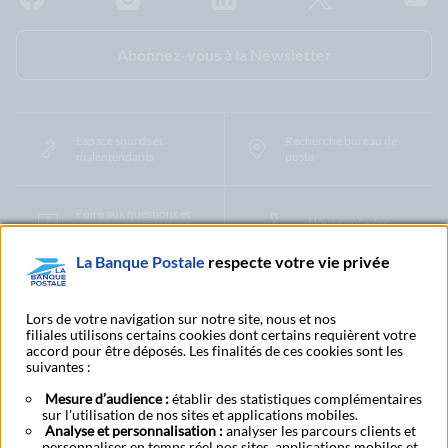
Facebook - La Banque Postale
Instagram - La Banque Postale
Linkedin - La Banque Postale
X - La Banque Postal
YouTub
Abonnez-vous à la Newsletter
Espace sourds et
Recherche bureau de
malentendants
poste
Foire aux questions et
Nous contacter
centre d'aide
La Banque Postale
respecte votre vie privée
Mentions légales
Tarifs bancaires
Convention de compte
Protection des Données à Caractère Personnel
Filiales et partenaires
Lors de votre navigation sur notre site, nous et nos
filiales utilisons certains cookies dont certains requièrent votre
Cookies
Gestion des cookies
Actualiser vos informations
accord pour être déposés. Les finalités de ces cookies sont les
Contestation et réclamation
Coordonnées Centres Financiers
suivantes :
Recherche bureau de poste
Assistance technique
Alertes fraudes et points de vigilance
Actualités réglementaires
CGU
Mesure d’audience :
établir des statistiques complémentaires
sur l'utilisation de nos sites et applications mobiles.
Aide navigateur et systèmes d'exploitation
Analyse et personnalisation :
analyser les parcours clients et
Vider le cache de votre navigateur
Lexique
Aide et accessibilité
personnaliser en temps réel nos sites, applications mobiles et