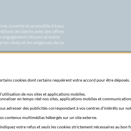
ne, ouverte et accessible à tous,
lions de clients avec des offres
re engagement citoyen et notre
 les rêves et les exigences de sa
 certains cookies dont certains requièrent votre accord pour être déposés. 
'utilisation de nos sites et applications mobiles.
Recherche bureau de poste
Foire aux questio
sonnaliser en temps réel nos sites, applications mobiles et communication
us adresser des publicités correspondant à vos centres d’intérêts sur not
os contenus multimédias hébergés sur un site externe.
te
Protection des Données à Caractère Personnel
Filiales et partenaires
C
inanciers
Recherche bureau de poste
Assistance technique
Alertes fraudes
 indiquez votre refus et seuls les cookies strictement nécessaires au bon
der le cache de votre navigateur
Lexique
Aide et accessibilité
Accessibilité