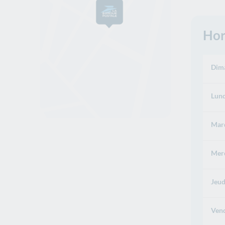
Hor
Dima
Lund
Mard
Merc
Jeud
Vend