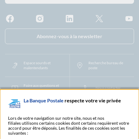
Facebook - La Banque Postale
Instagram - La Banque Postale
Linkedin - La Banque Postale
X - La Banque Postal
YouTub
Abonnez-vous à la newsletter
Espace sourds et
Recherche bureau de
malentendants
poste
Foire aux questions et
Nous contacter
centre d'aide
La Banque Postale
respecte votre vie privée
Mentions légales
Tarifs bancaires
Convention de compte
Protection des Données à Caractère Personnel
Filiales et partenaires
Lors de votre navigation sur notre site, nous et nos
Cookies
Gestion des cookies
Actualiser vos informations
filiales utilisons certains cookies dont certains requièrent votre
accord pour être déposés. Les finalités de ces cookies sont les
Contestation et réclamation
Coordonnées Centres Financiers
suivantes :
Recherche bureau de poste
Assistance technique