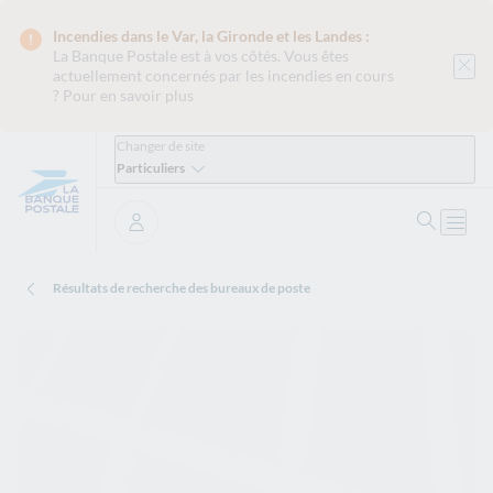
Incendies dans le Var, la Gironde et les Landes :
La Banque Postale est
à vos côtés. Vous êtes
actuellement concernés par les incendies en cours
?
Pour en savoir plus
Changer de site
Particuliers
Ouvrir 
Ouvri
Se connecter
Résultats de recherche des bureaux de poste