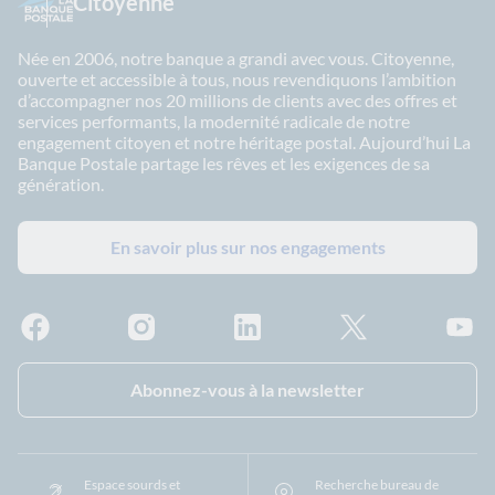
Citoyenne
Née en 2006, notre banque a grandi avec vous. Citoyenne,
ouverte et accessible à tous, nous revendiquons l’ambition
d’accompagner nos 20 millions de clients avec des offres et
services performants, la modernité radicale de notre
engagement citoyen et notre héritage postal. Aujourd’hui La
Banque Postale partage les rêves et les exigences de sa
génération.
En savoir plus sur nos engagements
Facebook - La Banque Postale
Instagram - La Banque Postale
Linkedin - La Banque Postale
X - La Banque Postal
YouTub
Abonnez-vous à la newsletter
Espace sourds et
Recherche bureau de