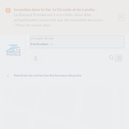
Incendies dans le Var, la Gironde et les Landes :
La Banque Postale est
à vos côtés. Vous êtes
actuellement concernés par les incendies en cours
?
Pour en savoir plus
Changer de site
Particuliers
Ouvrir 
Ouvri
Se connecter
Résultats de recherche des bureaux de poste