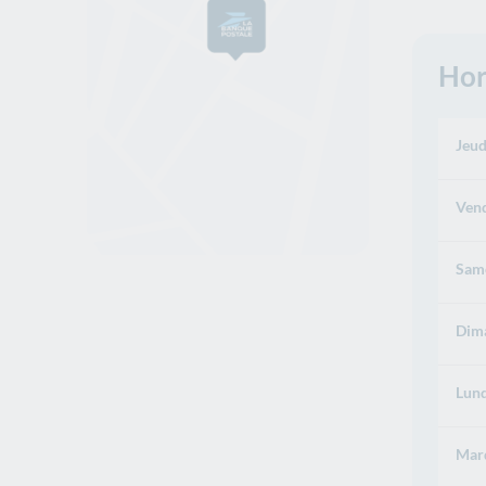
Hor
Jeud
Vend
Same
Dima
Lund
Mard