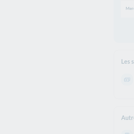
Merc
Les 
Autr