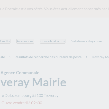
ue Postale est
à vos côtés. Vous êtes actuellement concernés par l
Solutions citoyennes
Crédits
Assurances
Conseils et actus
ste
Résultats de recherche des bureaux de poste
Treveray Ma
e Agence Communale
everay Mairie
erre De Luxembourg
55130
Treveray
– Ouvre vendredi à 09h30