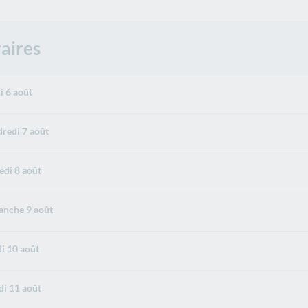
aires
i 6 août
redi 7 août
di 8 août
nche 9 août
i 10 août
i 11 août