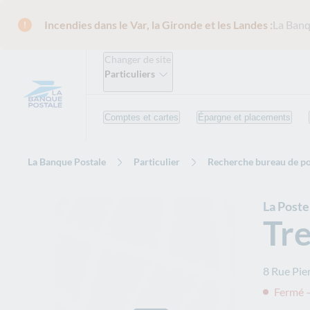
Incendies dans le Var, la Gironde et les Landes :
La Banq
Changer de site
Particuliers
Comptes et cartes
Épargne et placements
La Banque Postale
Particulier
Recherche bureau de po
La Post
Tr
8 Rue Pi
Fermé 