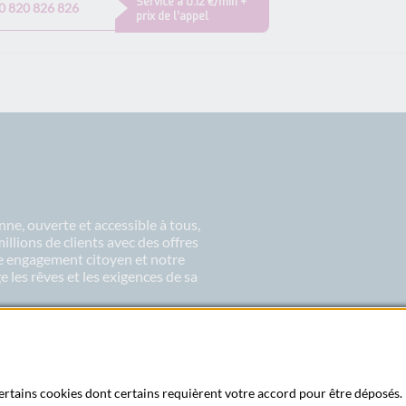
Service à 0.12 €/min +
0 820 826 826
prix de l’appel
ne, ouverte et accessible à tous,
lions de clients avec des offres
re engagement citoyen et notre
 les rêves et les exigences de sa
 certains cookies dont certains requièrent votre accord pour être déposés. 