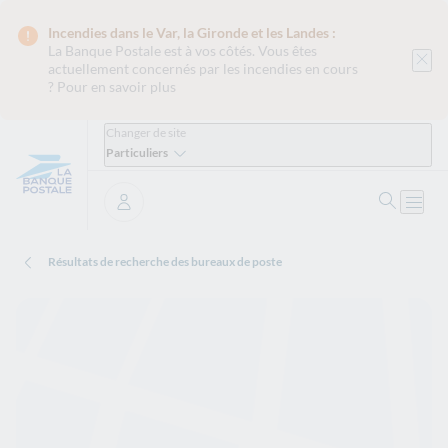
Incendies dans le Var, la Gironde et les Landes :
La Banque Postale est
à vos côtés. Vous êtes
actuellement concernés par les incendies en cours
?
Pour en savoir plus
Changer de site
Particuliers
Ouvrir 
Ouvri
Se connecter
Résultats de recherche des bureaux de poste