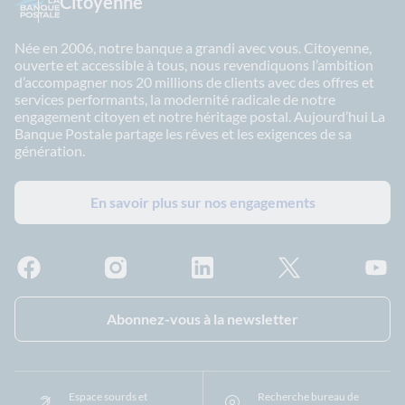
Citoyenne
Née en 2006, notre banque a grandi avec vous. Citoyenne,
ouverte et accessible à tous, nous revendiquons l’ambition
d’accompagner nos 20 millions de clients avec des offres et
services performants, la modernité radicale de notre
engagement citoyen et notre héritage postal. Aujourd’hui La
Banque Postale partage les rêves et les exigences de sa
génération.
En savoir plus sur nos engagements
Facebook - La Banque Postale
Instagram - La Banque Postale
Linkedin - La Banque Postale
X - La Banque Postal
YouTub
Abonnez-vous à la newsletter
Espace sourds et
Recherche bureau de