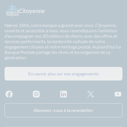
Citoyenne
Née en 2006, notre banque a grandi avec vous. Citoyenne,
ouverte et accessible à tous, nous revendiquons l’ambition
d’accompagner nos 20 millions de clients avec des offres et
services performants, la modernité radicale de notre
engagement citoyen et notre héritage postal. Aujourd’hui La
Banque Postale partage les rêves et les exigences de sa
génération.
En savoir plus sur nos engagements
Facebook - La Banque Postale
Instagram - La Banque Postale
Linkedin - La Banque Postale
X - La Banque Postal
YouTub
Abonnez-vous à la newsletter