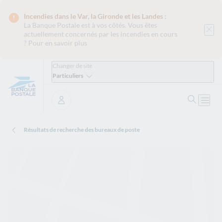
Incendies dans le Var, la Gironde et les Landes :
La Banque Postale est
à vos côtés. Vous êtes
actuellement concernés par les incendies en cours
?
Pour en savoir plus
Changer de site
Particuliers
Ouvrir 
Ouvri
Se connecter
Résultats de recherche des bureaux de poste