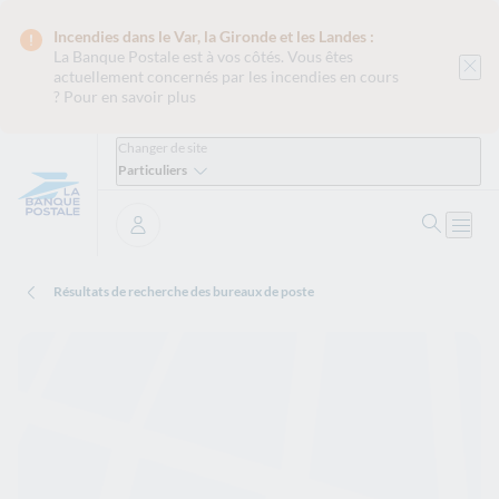
Incendies dans le Var, la Gironde et les Landes :
La Banque Postale est
à vos côtés. Vous êtes
actuellement concernés par les incendies en cours
?
Pour en savoir plus
Changer de site
Particuliers
Ouvrir 
Ouvri
Se connecter
Résultats de recherche des bureaux de poste