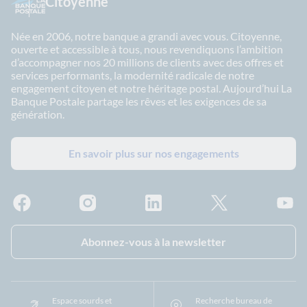
Citoyenne
Née en 2006, notre banque a grandi avec vous. Citoyenne,
ouverte et accessible à tous, nous revendiquons l’ambition
d’accompagner nos 20 millions de clients avec des offres et
services performants, la modernité radicale de notre
engagement citoyen et notre héritage postal. Aujourd’hui La
Banque Postale partage les rêves et les exigences de sa
génération.
En savoir plus sur nos engagements
Facebook - La Banque Postale
Instagram - La Banque Postale
Linkedin - La Banque Postale
X - La Banque Postal
YouTub
Abonnez-vous à la newsletter
Espace sourds et
Recherche bureau de