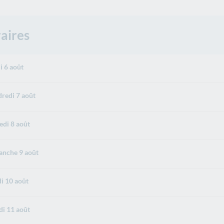
aires
i 6 août
redi 7 août
di 8 août
nche 9 août
i 10 août
i 11 août