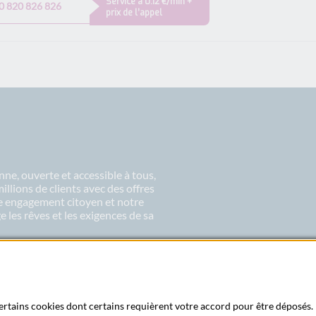
Service à 0.12 €/min +
0 820 826 826
prix de l’appel
ne, ouverte et accessible à tous,
lions de clients avec des offres
re engagement citoyen et notre
 les rêves et les exigences de sa
 certains cookies dont certains requièrent votre accord pour être déposés. 