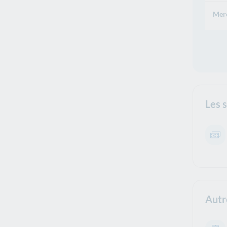
Merc
Les 
Autr