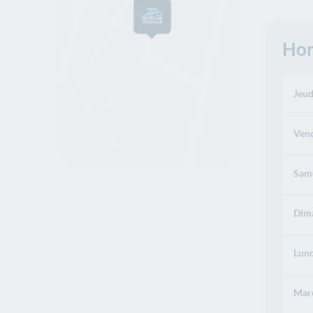
Hor
Jeud
Vend
Same
Dima
Lund
Mard