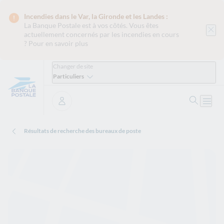
Incendies dans le Var, la Gironde et les Landes :
La Banque Postale est
à vos côtés. Vous êtes
actuellement concernés par les incendies en cours
?
Pour en savoir plus
Changer de site
Particuliers
Ouvrir 
Ouvri
Se connecter
Résultats de recherche des bureaux de poste