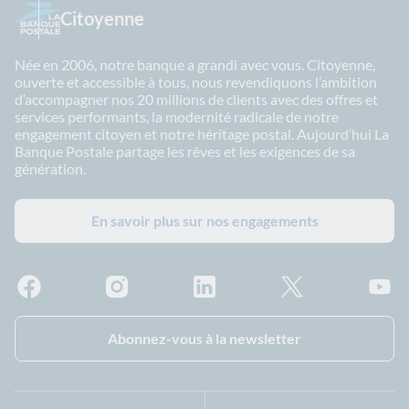
Citoyenne
Née en 2006, notre banque a grandi avec vous. Citoyenne,
ouverte et accessible à tous, nous revendiquons l’ambition
d’accompagner nos 20 millions de clients avec des offres et
services performants, la modernité radicale de notre
engagement citoyen et notre héritage postal. Aujourd’hui La
Banque Postale partage les rêves et les exigences de sa
génération.
En savoir plus sur nos engagements
Facebook - La Banque Postale
Instagram - La Banque Postale
Linkedin - La Banque Postale
X - La Banque Postal
YouTub
Abonnez-vous à la newsletter