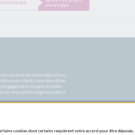
Service à 0.12 €/min +
0 820 826 826
prix de l’appel
ne, ouverte et accessible à tous,
lions de clients avec des offres
re engagement citoyen et notre
 les rêves et les exigences de sa
 certains cookies dont certains requièrent votre accord pour être déposés. 