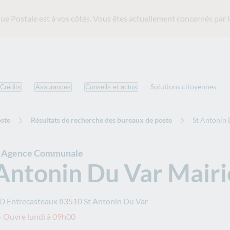
ue Postale est
à vos côtés. Vous êtes actuellement concernés par l
Solutions citoyennes
Crédits
Assurances
Conseils et actus
ste
Résultats de recherche des bureaux de poste
St Antonin 
e Agence Communale
Antonin Du Var Mairi
 D Entrecasteaux
83510
St Antonin Du Var
 Ouvre lundi à 09h00