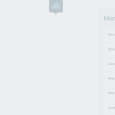
Hor
Same
Dima
Lund
Mard
Merc
Jeud