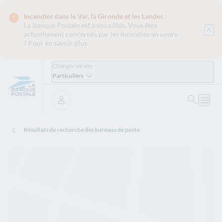
Incendies dans le Var, la Gironde et les Landes :
La Banque Postale est
à vos côtés. Vous êtes
actuellement concernés par les incendies en cours
?
Pour en savoir plus
Changer de site
Particuliers
Ouvrir 
Ouvri
Se connecter
Résultats de recherche des bureaux de poste