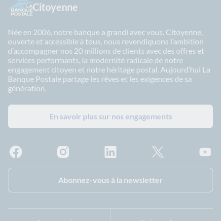
Citoyenne
Née en 2006, notre banque a grandi avec vous. Citoyenne,
ouverte et accessible à tous, nous revendiquons l’ambition
d’accompagner nos 20 millions de clients avec des offres et
services performants, la modernité radicale de notre
engagement citoyen et notre héritage postal. Aujourd’hui La
Banque Postale partage les rêves et les exigences de sa
génération.
En savoir plus sur nos engagements
Facebook - La Banque Postale
Instagram - La Banque Postale
Linkedin - La Banque Postale
X - La Banque Postal
YouTub
Abonnez-vous à la newsletter