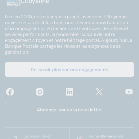
Citoyenne
Née en 2006, notre banque a grandi avec vous. Citoyenne,
ouverte et accessible à tous, nous revendiquons l’ambition
d’accompagner nos 20 millions de clients avec des offres et
services performants, la modernité radicale de notre
engagement citoyen et notre héritage postal. Aujourd’hui La
Banque Postale partage les rêves et les exigences de sa
génération.
En savoir plus sur nos engagements
Facebook - La Banque Postale
Instagram - La Banque Postale
Linkedin - La Banque Postale
X - La Banque Postal
YouTub
Abonnez-vous à la newsletter
Espace sourds et
Recherche bureau de