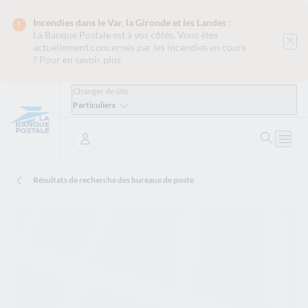
Incendies dans le Var, la Gironde et les Landes :
La Banque Postale est
à vos côtés. Vous êtes
actuellement concernés par les incendies en cours
?
Pour en savoir plus
Changer de site
Particuliers
Ouvrir 
Ouvri
Se connecter
Résultats de recherche des bureaux de poste