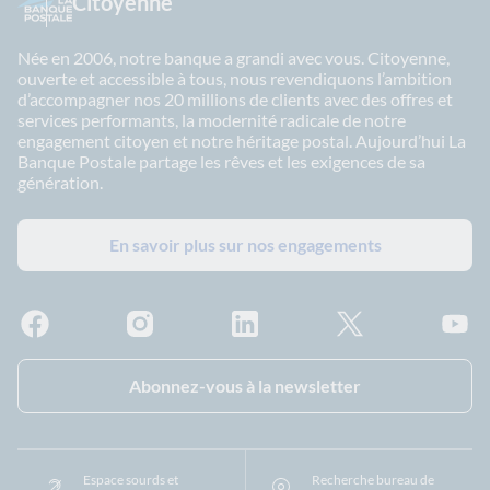
Citoyenne
Née en 2006, notre banque a grandi avec vous. Citoyenne,
ouverte et accessible à tous, nous revendiquons l’ambition
d’accompagner nos 20 millions de clients avec des offres et
services performants, la modernité radicale de notre
engagement citoyen et notre héritage postal. Aujourd’hui La
Banque Postale partage les rêves et les exigences de sa
génération.
En savoir plus sur nos engagements
Facebook - La Banque Postale
Instagram - La Banque Postale
Linkedin - La Banque Postale
X - La Banque Postal
YouTub
Abonnez-vous à la newsletter
Espace sourds et
Recherche bureau de