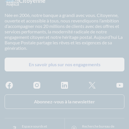
Citoyenne
Née en 2006, notre banque a grandi avec vous. Citoyenne,
ouverte et accessible à tous, nous revendiquons l’ambition
d’accompagner nos 20 millions de clients avec des offres et
services performants, la modernité radicale de notre
engagement citoyen et notre héritage postal. Aujourd’hui La
Banque Postale partage les rêves et les exigences de sa
génération.
En savoir plus sur nos engagements
Facebook - La Banque Postale
Instagram - La Banque Postale
Linkedin - La Banque Postale
X - La Banque Postal
YouTub
Abonnez-vous à la newsletter
Espace sourds et
Recherche bureau de