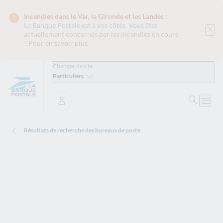
Incendies dans le Var, la Gironde et les Landes :
La Banque Postale est
à vos côtés. Vous êtes
actuellement concernés par les incendies en cours
?
Pour en savoir plus
Changer de site
Particuliers
Ouvrir 
Ouvri
Se connecter
Résultats de recherche des bureaux de poste