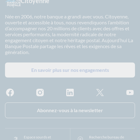
Citoyenne
Née en 2006, notre banque a grandi avec vous. Citoyenne,
ouverte et accessible à tous, nous revendiquons l’ambition
d’accompagner nos 20 millions de clients avec des offres et
services performants, la modernité radicale de notre
engagement citoyen et notre héritage postal. Aujourd’hui La
Banque Postale partage les rêves et les exigences de sa
génération.
En savoir plus sur nos engagements
Facebook - La Banque Postale
Instagram - La Banque Postale
Linkedin - La Banque Postale
X - La Banque Postal
YouTub
Abonnez-vous à la newsletter
Espace sourds et
Recherche bureau de