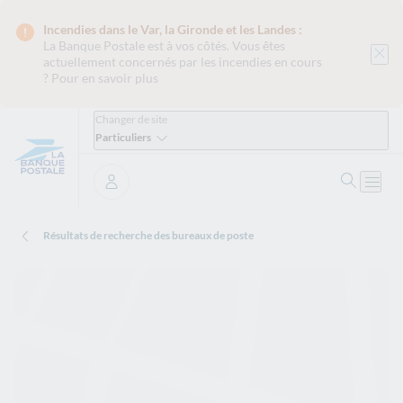
Incendies dans le Var, la Gironde et les Landes :
La Banque Postale est
à vos côtés. Vous êtes
actuellement concernés par les incendies en cours
?
Pour en savoir plus
Changer de site
Particuliers
Ouvrir 
Ouvri
Se connecter
Résultats de recherche des bureaux de poste