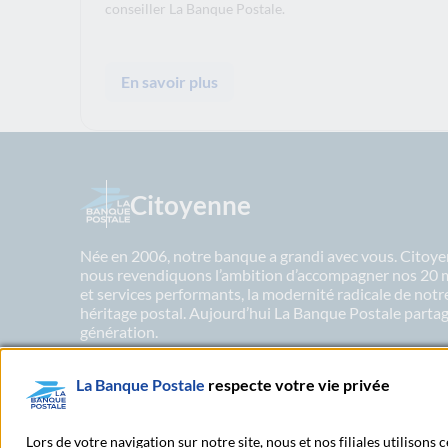
conseiller La Banque Postale.
En savoir plus
Citoyenne
Née en 2006, notre banque a grandi avec vous. Citoyen
nous revendiquons l’ambition d’accompagner nos 20 mil
et services performants, la modernité radicale de not
héritage postal. Aujourd’hui La Banque Postale partage
génération.
La Banque Postale
respecte votre vie privée
En savoir plus sur nos engagements
Lors de votre navigation sur notre site, nous et nos filiales utilisons