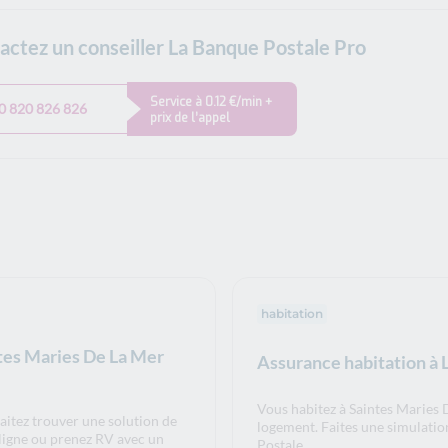
actez un conseiller La Banque Postale Pro
Service à 0.12 €/min +
0 820 826 826
prix de l’appel
habitation
ntes Maries De La Mer
Assurance habitation à 
Vous habitez à Saintes Maries 
aitez trouver une solution de
logement. Faites une simulatio
 ligne ou prenez RV avec un
Postale