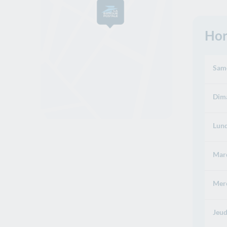
Hor
Same
Dima
Lund
Mard
Merc
Jeud