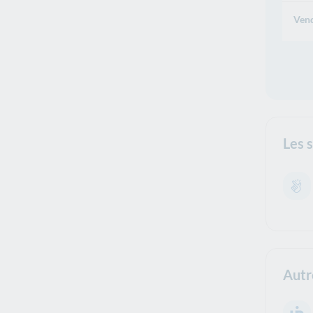
Vend
Les 
Autr