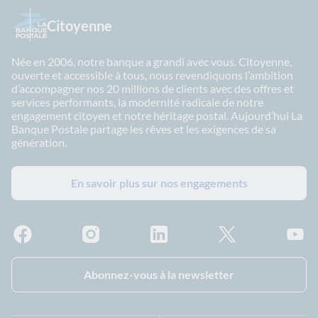
Citoyenne
Née en 2006, notre banque a grandi avec vous. Citoyenne,
ouverte et accessible à tous, nous revendiquons l’ambition
d’accompagner nos 20 millions de clients avec des offres et
services performants, la modernité radicale de notre
engagement citoyen et notre héritage postal. Aujourd’hui La
Banque Postale partage les rêves et les exigences de sa
génération.
En savoir plus sur nos engagements
Facebook - La Banque Postale
Instagram - La Banque Postale
Linkedin - La Banque Postale
X - La Banque Postal
YouTub
Abonnez-vous à la newsletter