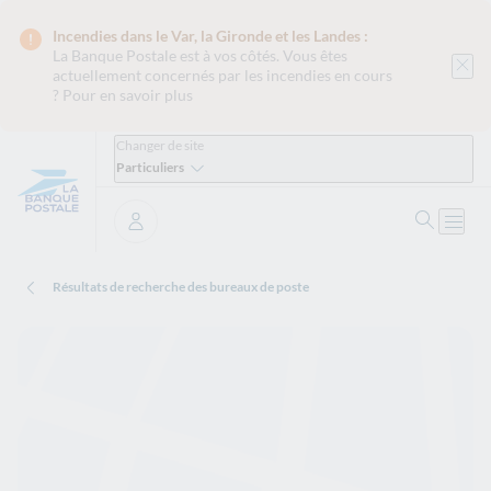
Incendies dans le Var, la Gironde et les Landes :
La Banque Postale est
à vos côtés. Vous êtes
actuellement concernés par les incendies en cours
?
Pour en savoir plus
Changer de site
Particuliers
Ouvrir 
Ouvri
Se connecter
Résultats de recherche des bureaux de poste