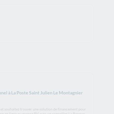
nel à La Poste Saint Julien Le Montagnier
, et souhaitez trouver une solution de financement pour
tion en ligne ou prenez RV avec un conseiller La Banque