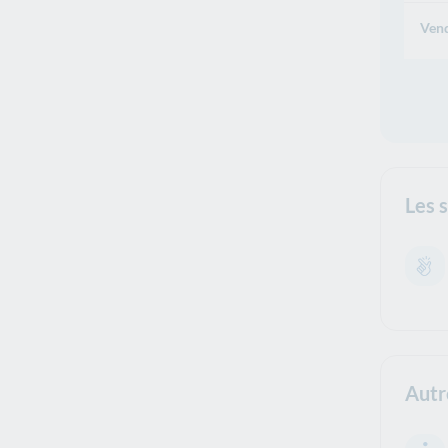
Vend
Les 
Autr