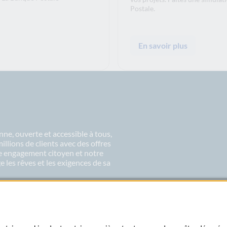
Postale.
En savoir plus
ne, ouverte et accessible à tous,
lions de clients avec des offres
re engagement citoyen et notre
 les rêves et les exigences de sa