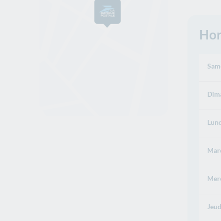
Hor
Same
Dima
Lund
Mard
Merc
Jeud