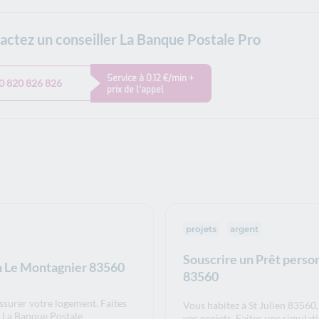
actez un conseiller La Banque Postale Pro
Service à 0.12 €/min +
0 820 826 826
prix de l’appel
projets
argent
Souscrire un Prêt person
en Le Montagnier 83560
83560
assurer votre logement. Faites
Vous habitez à St Julien 83560
r La Banque Postale
vos projets. Faites une simula